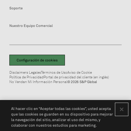
Soporte
Nuestro Equipo Comercial
Configuración de cookies
Disclaimers Legales
Términos de Uso
Aviso de Cookie
Política de Privacidad
Portal de privacidad del cliente (en inglés)
No Vendan Mi Información Personal
© 2026 S&P Global
Al hacer clic en “Aceptar todas las cookies”, usted acepta
que las cookies se guarden en su dispositivo para mejorar
la navegación del sitio, analizar el uso del mismo, y
colaborar con nuestros estudios para marketing.