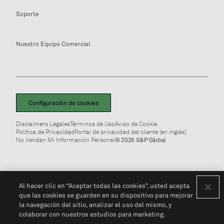
Soporte
Nuestro Equipo Comercial
Configuración de cookies
Disclaimers Legales
Términos de Uso
Aviso de Cookie
Política de Privacidad
Portal de privacidad del cliente (en inglés)
No Vendan Mi Información Personal
© 2026 S&P Global
Al hacer clic en “Aceptar todas las cookies”, usted acepta
que las cookies se guarden en su dispositivo para mejorar
la navegación del sitio, analizar el uso del mismo, y
colaborar con nuestros estudios para marketing.