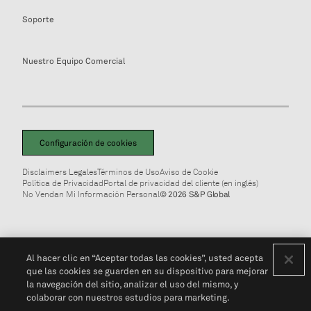
Soporte
Nuestro Equipo Comercial
Configuración de cookies
Disclaimers Legales
Términos de Uso
Aviso de Cookie
Política de Privacidad
Portal de privacidad del cliente (en inglés)
No Vendan Mi Información Personal
© 2026 S&P Global
Al hacer clic en “Aceptar todas las cookies”, usted acepta
que las cookies se guarden en su dispositivo para mejorar
la navegación del sitio, analizar el uso del mismo, y
colaborar con nuestros estudios para marketing.