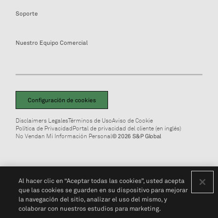
Soporte
Nuestro Equipo Comercial
Configuración de cookies
Disclaimers Legales
Términos de Uso
Aviso de Cookie
Política de Privacidad
Portal de privacidad del cliente (en inglés)
No Vendan Mi Información Personal
© 2026 S&P Global
Al hacer clic en “Aceptar todas las cookies”, usted acepta
que las cookies se guarden en su dispositivo para mejorar
la navegación del sitio, analizar el uso del mismo, y
colaborar con nuestros estudios para marketing.