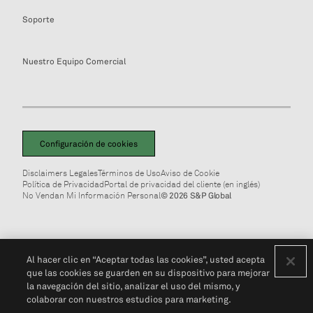
Soporte
Nuestro Equipo Comercial
Configuración de cookies
Disclaimers Legales
Términos de Uso
Aviso de Cookie
Política de Privacidad
Portal de privacidad del cliente (en inglés)
No Vendan Mi Información Personal
© 2026 S&P Global
Al hacer clic en “Aceptar todas las cookies”, usted acepta
que las cookies se guarden en su dispositivo para mejorar
la navegación del sitio, analizar el uso del mismo, y
colaborar con nuestros estudios para marketing.