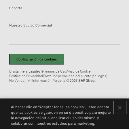
Soporte
Nuestro Equipo Comercial
Configuración de cookies
Disclaimers Legales
Términos de Uso
Aviso de Cookie
Política de Privacidad
Portal de privacidad del cliente (en inglés)
No Vendan Mi Información Personal
© 2026 S&P Global
Al hacer clic en “Aceptar todas las cookies”, usted acepta
que las cookies se guarden en su dispositivo para mejorar
la navegación del sitio, analizar el uso del mismo, y
colaborar con nuestros estudios para marketing.