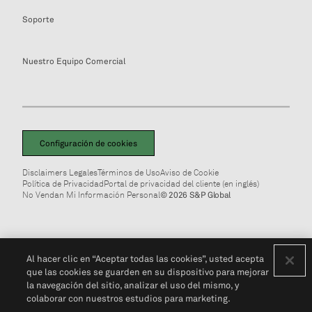
Soporte
Nuestro Equipo Comercial
Configuración de cookies
Disclaimers Legales
Términos de Uso
Aviso de Cookie
Política de Privacidad
Portal de privacidad del cliente (en inglés)
No Vendan Mi Información Personal
© 2026 S&P Global
Al hacer clic en “Aceptar todas las cookies”, usted acepta
que las cookies se guarden en su dispositivo para mejorar
la navegación del sitio, analizar el uso del mismo, y
colaborar con nuestros estudios para marketing.