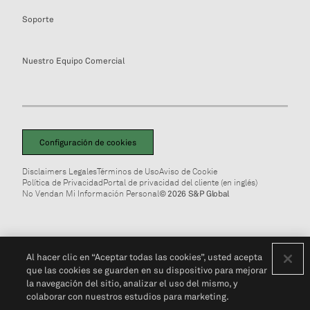
Soporte
Nuestro Equipo Comercial
Configuración de cookies
Disclaimers Legales
Términos de Uso
Aviso de Cookie
Política de Privacidad
Portal de privacidad del cliente (en inglés)
No Vendan Mi Información Personal
© 2026 S&P Global
Al hacer clic en “Aceptar todas las cookies”, usted acepta
que las cookies se guarden en su dispositivo para mejorar
la navegación del sitio, analizar el uso del mismo, y
colaborar con nuestros estudios para marketing.