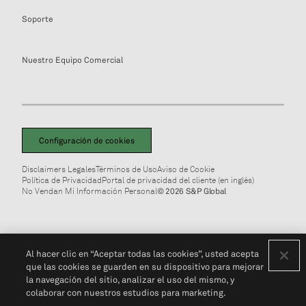
Soporte
Nuestro Equipo Comercial
Configuración de cookies
Disclaimers Legales
Términos de Uso
Aviso de Cookie
Política de Privacidad
Portal de privacidad del cliente (en inglés)
No Vendan Mi Información Personal
© 2026 S&P Global
Al hacer clic en “Aceptar todas las cookies”, usted acepta
que las cookies se guarden en su dispositivo para mejorar
la navegación del sitio, analizar el uso del mismo, y
colaborar con nuestros estudios para marketing.