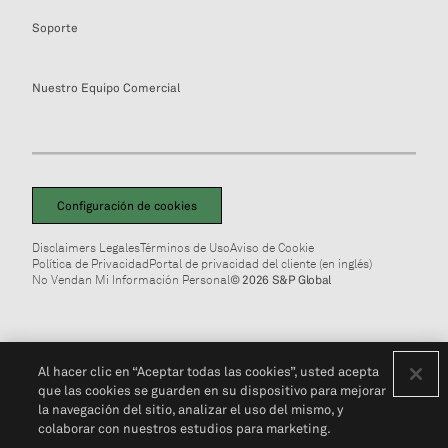
Soporte
Nuestro Equipo Comercial
Configuración de cookies
Disclaimers Legales
Términos de Uso
Aviso de Cookie
Política de Privacidad
Portal de privacidad del cliente (en inglés)
No Vendan Mi Información Personal
© 2026 S&P Global
Al hacer clic en “Aceptar todas las cookies”, usted acepta
que las cookies se guarden en su dispositivo para mejorar
la navegación del sitio, analizar el uso del mismo, y
colaborar con nuestros estudios para marketing.