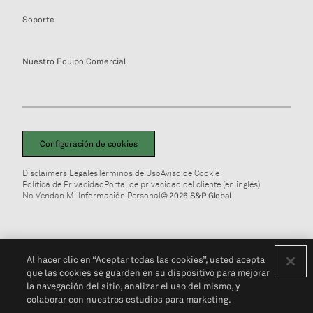
Soporte
Nuestro Equipo Comercial
Configuración de cookies
Disclaimers Legales
Términos de Uso
Aviso de Cookie
Política de Privacidad
Portal de privacidad del cliente (en inglés)
No Vendan Mi Información Personal
© 2026 S&P Global
Al hacer clic en “Aceptar todas las cookies”, usted acepta
que las cookies se guarden en su dispositivo para mejorar
la navegación del sitio, analizar el uso del mismo, y
colaborar con nuestros estudios para marketing.