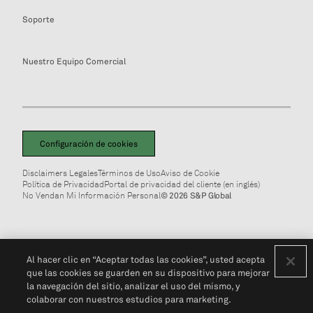
Soporte
Nuestro Equipo Comercial
Configuración de cookies
Disclaimers Legales
Términos de Uso
Aviso de Cookie
Política de Privacidad
Portal de privacidad del cliente (en inglés)
No Vendan Mi Información Personal
© 2026 S&P Global
Al hacer clic en “Aceptar todas las cookies”, usted acepta
que las cookies se guarden en su dispositivo para mejorar
la navegación del sitio, analizar el uso del mismo, y
colaborar con nuestros estudios para marketing.