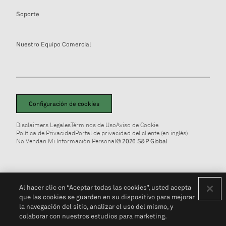
Soporte
Nuestro Equipo Comercial
Configuración de cookies
Disclaimers Legales
Términos de Uso
Aviso de Cookie
Política de Privacidad
Portal de privacidad del cliente (en inglés)
No Vendan Mi Información Personal
© 2026 S&P Global
Al hacer clic en “Aceptar todas las cookies”, usted acepta
que las cookies se guarden en su dispositivo para mejorar
la navegación del sitio, analizar el uso del mismo, y
colaborar con nuestros estudios para marketing.