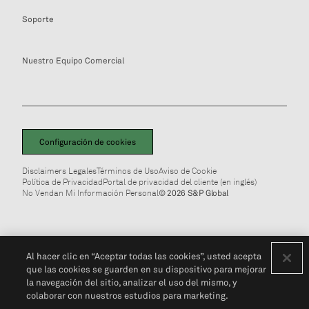
Soporte
Nuestro Equipo Comercial
Configuración de cookies
Disclaimers Legales
Términos de Uso
Aviso de Cookie
Política de Privacidad
Portal de privacidad del cliente (en inglés)
No Vendan Mi Información Personal
© 2026 S&P Global
Al hacer clic en “Aceptar todas las cookies”, usted acepta
que las cookies se guarden en su dispositivo para mejorar
la navegación del sitio, analizar el uso del mismo, y
colaborar con nuestros estudios para marketing.