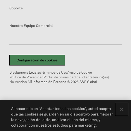
Soporte
Nuestro Equipo Comercial
Configuración de cookies
Disclaimers Legales
Términos de Uso
Aviso de Cookie
Política de Privacidad
Portal de privacidad del cliente (en inglés)
No Vendan Mi Información Personal
© 2026 S&P Global
Al hacer clic en “Aceptar todas las cookies”, usted acepta
que las cookies se guarden en su dispositivo para mejorar
la navegación del sitio, analizar el uso del mismo, y
colaborar con nuestros estudios para marketing.