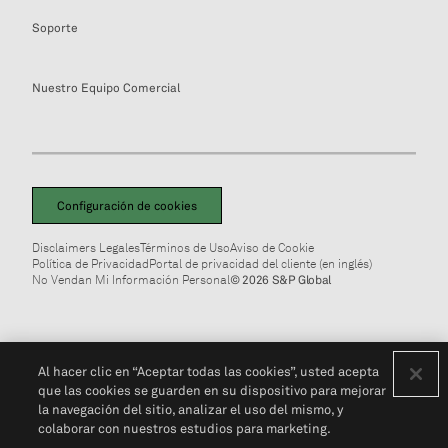
Soporte
Nuestro Equipo Comercial
Configuración de cookies
Disclaimers Legales
Términos de Uso
Aviso de Cookie
Política de Privacidad
Portal de privacidad del cliente (en inglés)
No Vendan Mi Información Personal
© 2026 S&P Global
Al hacer clic en “Aceptar todas las cookies”, usted acepta
que las cookies se guarden en su dispositivo para mejorar
la navegación del sitio, analizar el uso del mismo, y
colaborar con nuestros estudios para marketing.