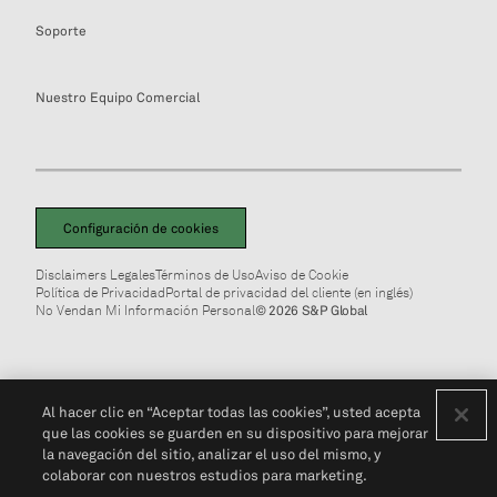
Soporte
Nuestro Equipo Comercial
Configuración de cookies
Disclaimers Legales
Términos de Uso
Aviso de Cookie
Política de Privacidad
Portal de privacidad del cliente (en inglés)
No Vendan Mi Información Personal
© 2026 S&P Global
Al hacer clic en “Aceptar todas las cookies”, usted acepta
que las cookies se guarden en su dispositivo para mejorar
la navegación del sitio, analizar el uso del mismo, y
colaborar con nuestros estudios para marketing.