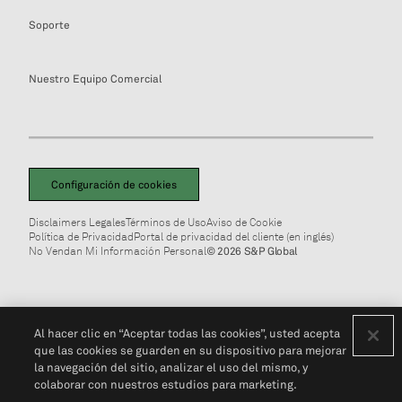
Soporte
Nuestro Equipo Comercial
Configuración de cookies
Disclaimers Legales
Términos de Uso
Aviso de Cookie
Política de Privacidad
Portal de privacidad del cliente (en inglés)
No Vendan Mi Información Personal
© 2026 S&P Global
Al hacer clic en “Aceptar todas las cookies”, usted acepta
que las cookies se guarden en su dispositivo para mejorar
la navegación del sitio, analizar el uso del mismo, y
colaborar con nuestros estudios para marketing.