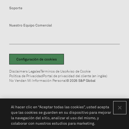
Soporte
Nuestro Equipo Comercial
Configuración de cookies
Disclaimers Legales
Términos de Uso
Aviso de Cookie
Política de Privacidad
Portal de privacidad del cliente (en inglés)
No Vendan Mi Información Personal
© 2026 S&P Global
Al hacer clic en “Aceptar todas las cookies”, usted acepta
que las cookies se guarden en su dispositivo para mejorar
la navegación del sitio, analizar el uso del mismo, y
colaborar con nuestros estudios para marketing.