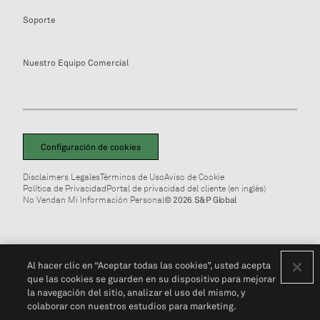
Soporte
Nuestro Equipo Comercial
Configuración de cookies
Disclaimers Legales
Términos de Uso
Aviso de Cookie
Política de Privacidad
Portal de privacidad del cliente (en inglés)
No Vendan Mi Información Personal
© 2026 S&P Global
Al hacer clic en “Aceptar todas las cookies”, usted acepta
que las cookies se guarden en su dispositivo para mejorar
la navegación del sitio, analizar el uso del mismo, y
colaborar con nuestros estudios para marketing.