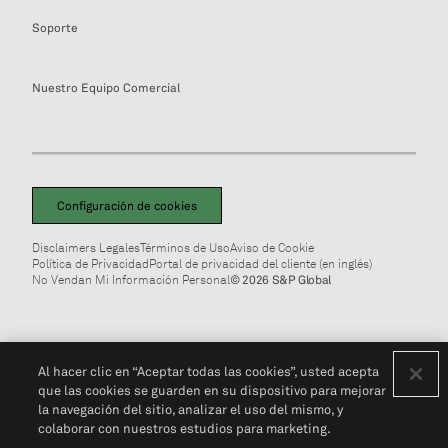
Soporte
Nuestro Equipo Comercial
Configuración de cookies
Disclaimers Legales
Términos de Uso
Aviso de Cookie
Política de Privacidad
Portal de privacidad del cliente (en inglés)
No Vendan Mi Información Personal
© 2026 S&P Global
Al hacer clic en “Aceptar todas las cookies”, usted acepta
que las cookies se guarden en su dispositivo para mejorar
la navegación del sitio, analizar el uso del mismo, y
colaborar con nuestros estudios para marketing.