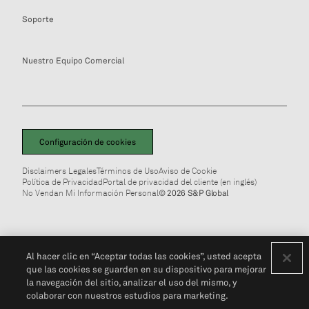
Soporte
Nuestro Equipo Comercial
Configuración de cookies
Disclaimers Legales
Términos de Uso
Aviso de Cookie
Política de Privacidad
Portal de privacidad del cliente (en inglés)
No Vendan Mi Información Personal
© 2026 S&P Global
Al hacer clic en “Aceptar todas las cookies”, usted acepta
que las cookies se guarden en su dispositivo para mejorar
la navegación del sitio, analizar el uso del mismo, y
colaborar con nuestros estudios para marketing.