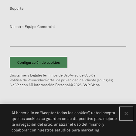
Soporte
Nuestro Equipo Comercial
Configuración de cookies
Disclaimers Legales
Términos de Uso
Aviso de Cookie
Política de Privacidad
Portal de privacidad del cliente (en inglés)
No Vendan Mi Información Personal
© 2026 S&P Global
Al hacer clic en “Aceptar todas las cookies”, usted acepta
que las cookies se guarden en su dispositivo para mejorar
la navegación del sitio, analizar el uso del mismo, y
colaborar con nuestros estudios para marketing.