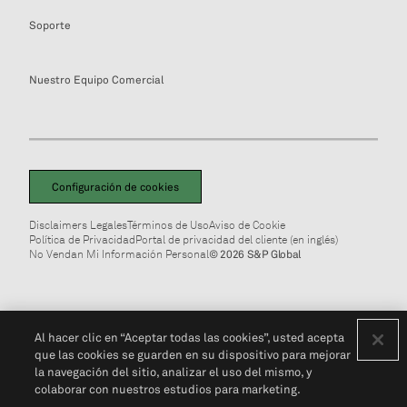
Soporte
Nuestro Equipo Comercial
Configuración de cookies
Disclaimers Legales
Términos de Uso
Aviso de Cookie
Política de Privacidad
Portal de privacidad del cliente (en inglés)
No Vendan Mi Información Personal
© 2026 S&P Global
Al hacer clic en “Aceptar todas las cookies”, usted acepta
que las cookies se guarden en su dispositivo para mejorar
la navegación del sitio, analizar el uso del mismo, y
colaborar con nuestros estudios para marketing.