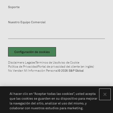
Soporte
Nuestro Equipo Comercial
Configuración de cookies
Disclaimers Legales
Términos de Uso
Aviso de Cookie
Política de Privacidad
Portal de privacidad del cliente (en inglés)
No Vendan Mi Información Personal
© 2026 S&P Global
Al hacer clic en “Aceptar todas las cookies”, usted acepta
que las cookies se guarden en su dispositivo para mejorar
la navegación del sitio, analizar el uso del mismo, y
colaborar con nuestros estudios para marketing.