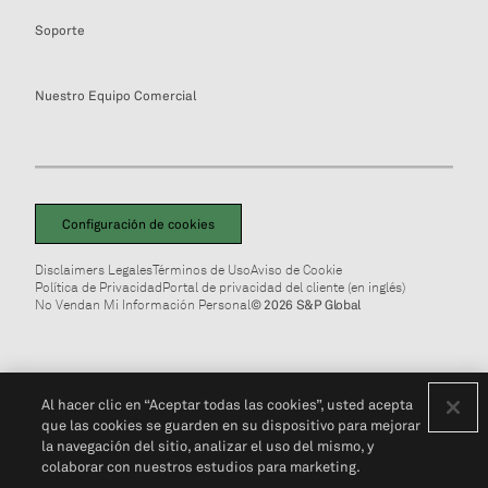
Soporte
Nuestro Equipo Comercial
Configuración de cookies
Disclaimers Legales
Términos de Uso
Aviso de Cookie
Política de Privacidad
Portal de privacidad del cliente (en inglés)
No Vendan Mi Información Personal
© 2026 S&P Global
Al hacer clic en “Aceptar todas las cookies”, usted acepta
que las cookies se guarden en su dispositivo para mejorar
la navegación del sitio, analizar el uso del mismo, y
colaborar con nuestros estudios para marketing.