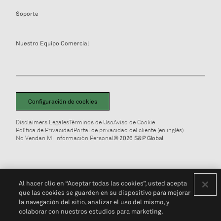
Soporte
Nuestro Equipo Comercial
Configuración de cookies
Disclaimers Legales
Términos de Uso
Aviso de Cookie
Política de Privacidad
Portal de privacidad del cliente (en inglés)
No Vendan Mi Información Personal
© 2026 S&P Global
Al hacer clic en “Aceptar todas las cookies”, usted acepta
que las cookies se guarden en su dispositivo para mejorar
la navegación del sitio, analizar el uso del mismo, y
colaborar con nuestros estudios para marketing.