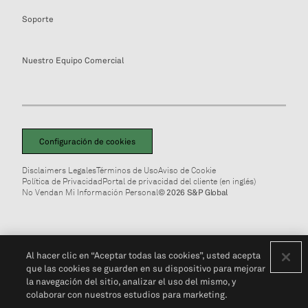
Soporte
Nuestro Equipo Comercial
Configuración de cookies
Disclaimers Legales
Términos de Uso
Aviso de Cookie
Política de Privacidad
Portal de privacidad del cliente (en inglés)
No Vendan Mi Información Personal
© 2026 S&P Global
Al hacer clic en “Aceptar todas las cookies”, usted acepta
que las cookies se guarden en su dispositivo para mejorar
la navegación del sitio, analizar el uso del mismo, y
colaborar con nuestros estudios para marketing.