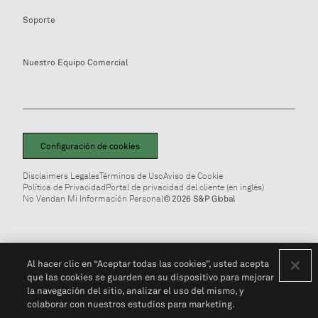
Soporte
Nuestro Equipo Comercial
Configuración de cookies
Disclaimers Legales
Términos de Uso
Aviso de Cookie
Política de Privacidad
Portal de privacidad del cliente (en inglés)
No Vendan Mi Información Personal
© 2026 S&P Global
Al hacer clic en “Aceptar todas las cookies”, usted acepta
que las cookies se guarden en su dispositivo para mejorar
la navegación del sitio, analizar el uso del mismo, y
colaborar con nuestros estudios para marketing.