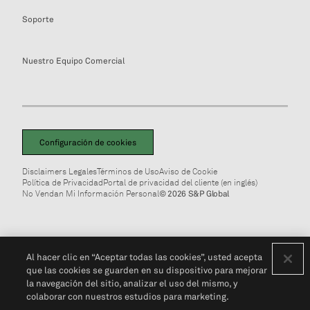
Soporte
Nuestro Equipo Comercial
Configuración de cookies
Disclaimers Legales
Términos de Uso
Aviso de Cookie
Política de Privacidad
Portal de privacidad del cliente (en inglés)
No Vendan Mi Información Personal
© 2026 S&P Global
Al hacer clic en “Aceptar todas las cookies”, usted acepta
que las cookies se guarden en su dispositivo para mejorar
la navegación del sitio, analizar el uso del mismo, y
colaborar con nuestros estudios para marketing.