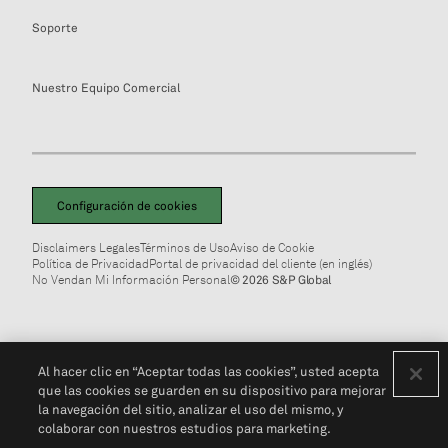
Soporte
Nuestro Equipo Comercial
Configuración de cookies
Disclaimers Legales
Términos de Uso
Aviso de Cookie
Política de Privacidad
Portal de privacidad del cliente (en inglés)
No Vendan Mi Información Personal
© 2026 S&P Global
Al hacer clic en “Aceptar todas las cookies”, usted acepta
que las cookies se guarden en su dispositivo para mejorar
la navegación del sitio, analizar el uso del mismo, y
colaborar con nuestros estudios para marketing.