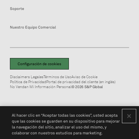
Soporte
Nuestro Equipo Comercial
Configuración de cookies
Disclaimers Legales
Términos de Uso
Aviso de Cookie
Política de Privacidad
Portal de privacidad del cliente (en inglés)
No Vendan Mi Información Personal
© 2026 S&P Global
Al hacer clic en “Aceptar todas las cookies”, usted acepta
que las cookies se guarden en su dispositivo para mejorar
la navegación del sitio, analizar el uso del mismo, y
colaborar con nuestros estudios para marketing.