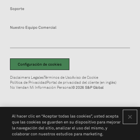
Soporte
Nuestro Equipo Comercial
Configuración de cookies
Disclaimers Legales
Términos de Uso
Aviso de Cookie
Política de Privacidad
Portal de privacidad del cliente (en inglés)
No Vendan Mi Información Personal
© 2026 S&P Global
Al hacer clic en “Aceptar todas las cookies”, usted acepta
que las cookies se guarden en su dispositivo para mejorar
la navegación del sitio, analizar el uso del mismo, y
colaborar con nuestros estudios para marketing.