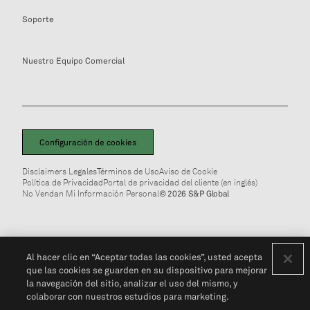
Soporte
Nuestro Equipo Comercial
Configuración de cookies
Disclaimers Legales
Términos de Uso
Aviso de Cookie
Política de Privacidad
Portal de privacidad del cliente (en inglés)
No Vendan Mi Información Personal
© 2026 S&P Global
Al hacer clic en “Aceptar todas las cookies”, usted acepta
que las cookies se guarden en su dispositivo para mejorar
la navegación del sitio, analizar el uso del mismo, y
colaborar con nuestros estudios para marketing.