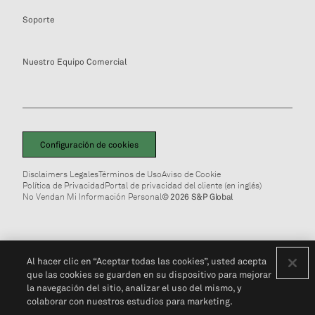
Soporte
Nuestro Equipo Comercial
Configuración de cookies
Disclaimers Legales
Términos de Uso
Aviso de Cookie
Política de Privacidad
Portal de privacidad del cliente (en inglés)
No Vendan Mi Información Personal
© 2026 S&P Global
Al hacer clic en “Aceptar todas las cookies”, usted acepta
que las cookies se guarden en su dispositivo para mejorar
la navegación del sitio, analizar el uso del mismo, y
colaborar con nuestros estudios para marketing.