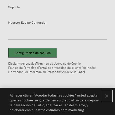
Soporte
Nuestro Equipo Comercial
Configuración de cookies
Disclaimers Legales
Términos de Uso
Aviso de Cookie
Política de Privacidad
Portal de privacidad del cliente (en inglés)
No Vendan Mi Información Personal
© 2026 S&P Global
Al hacer clic en “Aceptar todas las cookies”, usted acepta
que las cookies se guarden en su dispositivo para mejorar
la navegación del sitio, analizar el uso del mismo, y
colaborar con nuestros estudios para marketing.