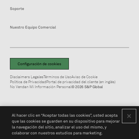
Soporte
Nuestro Equipo Comercial
Configuración de cookies
Disclaimers Legales
Términos de Uso
Aviso de Cookie
Política de Privacidad
Portal de privacidad del cliente (en inglés)
No Vendan Mi Información Personal
© 2026 S&P Global
Al hacer clic en “Aceptar todas las cookies”, usted acepta
que las cookies se guarden en su dispositivo para mejorar
la navegación del sitio, analizar el uso del mismo, y
colaborar con nuestros estudios para marketing.