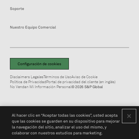
Soporte
Nuestro Equipo Comercial
Configuración de cookies
Disclaimers Legales
Términos de Uso
Aviso de Cookie
Política de Privacidad
Portal de privacidad del cliente (en inglés)
No Vendan Mi Información Personal
© 2026 S&P Global
Al hacer clic en “Aceptar todas las cookies”, usted acepta
que las cookies se guarden en su dispositivo para mejorar
la navegación del sitio, analizar el uso del mismo, y
colaborar con nuestros estudios para marketing.