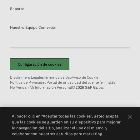
Soporte
Nuestro Equipo Comercial
Configuración de cookies
Disclaimers Legales
Términos de Uso
Aviso de Cookie
Política de Privacidad
Portal de privacidad del cliente (en inglés)
No Vendan Mi Información Personal
© 2026 S&P Global
Al hacer clic en “Aceptar todas las cookies”, usted acepta
que las cookies se guarden en su dispositivo para mejorar
la navegación del sitio, analizar el uso del mismo, y
colaborar con nuestros estudios para marketing.