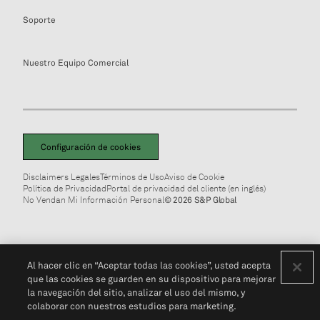
Soporte
Nuestro Equipo Comercial
Configuración de cookies
Disclaimers Legales
Términos de Uso
Aviso de Cookie
Política de Privacidad
Portal de privacidad del cliente (en inglés)
No Vendan Mi Información Personal
© 2026 S&P Global
Al hacer clic en “Aceptar todas las cookies”, usted acepta
que las cookies se guarden en su dispositivo para mejorar
la navegación del sitio, analizar el uso del mismo, y
colaborar con nuestros estudios para marketing.