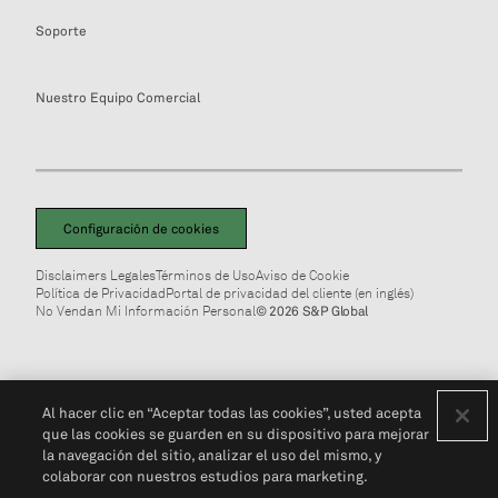
Soporte
Nuestro Equipo Comercial
Configuración de cookies
Disclaimers Legales
Términos de Uso
Aviso de Cookie
Política de Privacidad
Portal de privacidad del cliente (en inglés)
No Vendan Mi Información Personal
© 2026 S&P Global
Al hacer clic en “Aceptar todas las cookies”, usted acepta
que las cookies se guarden en su dispositivo para mejorar
la navegación del sitio, analizar el uso del mismo, y
colaborar con nuestros estudios para marketing.