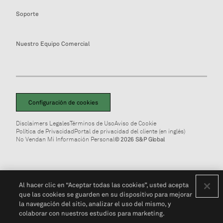
Soporte
Nuestro Equipo Comercial
Configuración de cookies
Disclaimers Legales
Términos de Uso
Aviso de Cookie
Política de Privacidad
Portal de privacidad del cliente (en inglés)
No Vendan Mi Información Personal
© 2026 S&P Global
Al hacer clic en “Aceptar todas las cookies”, usted acepta
que las cookies se guarden en su dispositivo para mejorar
la navegación del sitio, analizar el uso del mismo, y
colaborar con nuestros estudios para marketing.