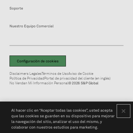
Soporte
Nuestro Equipo Comercial
Configuración de cookies
Disclaimers Legales
Términos de Uso
Aviso de Cookie
Política de Privacidad
Portal de privacidad del cliente (en inglés)
No Vendan Mi Información Personal
© 2026 S&P Global
Al hacer clic en “Aceptar todas las cookies”, usted acepta
que las cookies se guarden en su dispositivo para mejorar
la navegación del sitio, analizar el uso del mismo, y
colaborar con nuestros estudios para marketing.