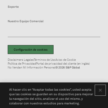
Soporte
Nuestro Equipo Comercial
Configuración de cookies
Disclaimers Legales
Términos de Uso
Aviso de Cookie
Política de Privacidad
Portal de privacidad del cliente (en inglés)
No Vendan Mi Información Personal
© 2026 S&P Global
Al hacer clic en “Aceptar todas las cookies”, usted acepta
que las cookies se guarden en su dispositivo para mejorar
la navegación del sitio, analizar el uso del mismo, y
colaborar con nuestros estudios para marketing.