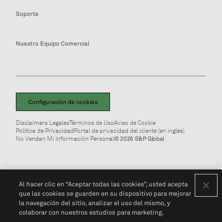
Soporte
Nuestro Equipo Comercial
Configuración de cookies
Disclaimers Legales
Términos de Uso
Aviso de Cookie
Política de Privacidad
Portal de privacidad del cliente (en inglés)
No Vendan Mi Información Personal
© 2026 S&P Global
Al hacer clic en “Aceptar todas las cookies”, usted acepta
que las cookies se guarden en su dispositivo para mejorar
la navegación del sitio, analizar el uso del mismo, y
colaborar con nuestros estudios para marketing.