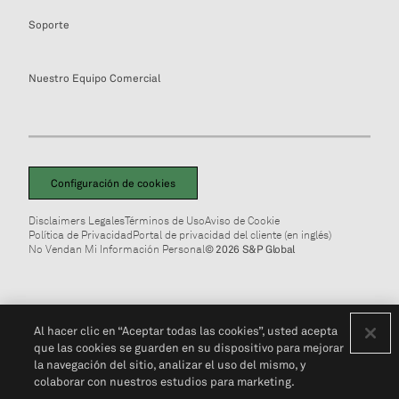
Soporte
Nuestro Equipo Comercial
Configuración de cookies
Disclaimers Legales
Términos de Uso
Aviso de Cookie
Política de Privacidad
Portal de privacidad del cliente (en inglés)
No Vendan Mi Información Personal
© 2026 S&P Global
Al hacer clic en “Aceptar todas las cookies”, usted acepta
que las cookies se guarden en su dispositivo para mejorar
la navegación del sitio, analizar el uso del mismo, y
colaborar con nuestros estudios para marketing.