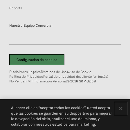
Soporte
Nuestro Equipo Comercial
Configuración de cookies
Disclaimers Legales
Términos de Uso
Aviso de Cookie
Política de Privacidad
Portal de privacidad del cliente (en inglés)
No Vendan Mi Información Personal
© 2026 S&P Global
Al hacer clic en “Aceptar todas las cookies”, usted acepta
que las cookies se guarden en su dispositivo para mejorar
la navegación del sitio, analizar el uso del mismo, y
colaborar con nuestros estudios para marketing.