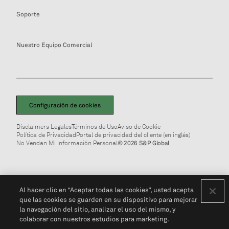
Soporte
Nuestro Equipo Comercial
Configuración de cookies
Disclaimers Legales
Términos de Uso
Aviso de Cookie
Política de Privacidad
Portal de privacidad del cliente (en inglés)
No Vendan Mi Información Personal
© 2026 S&P Global
Al hacer clic en “Aceptar todas las cookies”, usted acepta
que las cookies se guarden en su dispositivo para mejorar
la navegación del sitio, analizar el uso del mismo, y
colaborar con nuestros estudios para marketing.