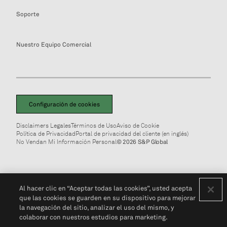
Soporte
Nuestro Equipo Comercial
Configuración de cookies
Disclaimers Legales
Términos de Uso
Aviso de Cookie
Política de Privacidad
Portal de privacidad del cliente (en inglés)
No Vendan Mi Información Personal
© 2026 S&P Global
Al hacer clic en “Aceptar todas las cookies”, usted acepta
que las cookies se guarden en su dispositivo para mejorar
la navegación del sitio, analizar el uso del mismo, y
colaborar con nuestros estudios para marketing.