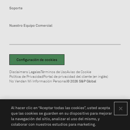
Soporte
Nuestro Equipo Comercial
Configuración de cookies
Disclaimers Legales
Términos de Uso
Aviso de Cookie
Política de Privacidad
Portal de privacidad del cliente (en inglés)
No Vendan Mi Información Personal
© 2026 S&P Global
Al hacer clic en “Aceptar todas las cookies”, usted acepta
que las cookies se guarden en su dispositivo para mejorar
la navegación del sitio, analizar el uso del mismo, y
colaborar con nuestros estudios para marketing.